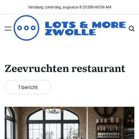
Ga
Vandaag: zaterdag, augustus 8 2026
6
:
46
:
56
AM
naar
de
inhoud
Lots
&
More
Zeevruchten restaurant
Zwolle
1 bericht