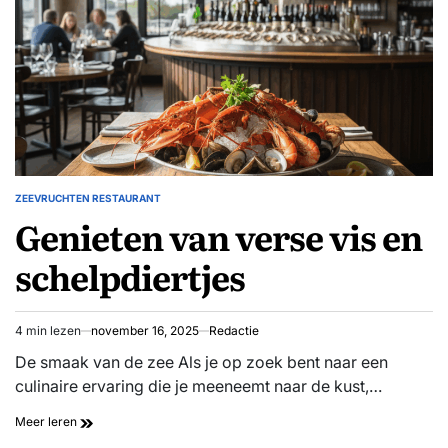
ZEEVRUCHTEN RESTAURANT
GEPLAATST
Genieten van verse vis en
IN
schelpdiertjes
4 min lezen
november 16, 2025
Redactie
Geschatte
leestijd
De smaak van de zee Als je op zoek bent naar een
culinaire ervaring die je meeneemt naar de kust,…
Genieten
Meer leren
van