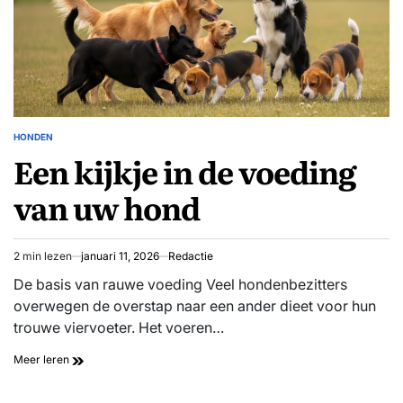
HONDEN
GEPLAATST
Een kijkje in de voeding
IN
van uw hond
2 min lezen
januari 11, 2026
Redactie
Geschatte
leestijd
De basis van rauwe voeding Veel hondenbezitters
overwegen de overstap naar een ander dieet voor hun
trouwe viervoeter. Het voeren…
Een
Meer leren
kijkje
in