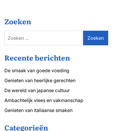
de
voeding
van
uw
Zoeken
hond
Zoeken
naar:
Recente berichten
De smaak van goede voeding
Genieten van heerlijke gerechten
De wereld van japanse cultuur
Ambachtelijk vlees en vakmanschap
Genieten van italiaanse smaken
Categorieën