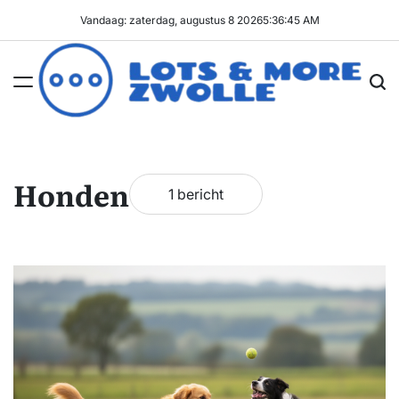
Ga
Vandaag: zaterdag, augustus 8 2026
5
:
36
:
45
AM
naar
de
inhoud
Lots
&
More
Honden
1 bericht
Zwolle