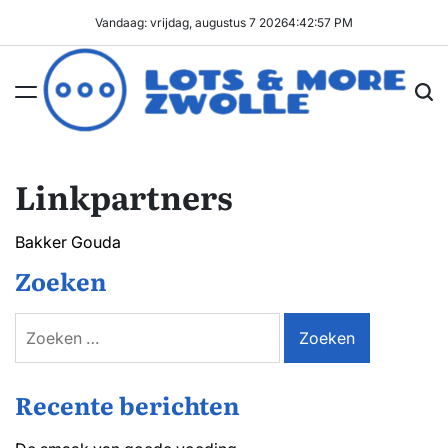
Ga
Vandaag: vrijdag, augustus 7 2026
4
:
42
:
57
PM
naar
de
inhoud
Lots
&
Linkpartners
More
Zwolle
Bakker Gouda
Zoeken
Zoeken
naar:
Recente berichten