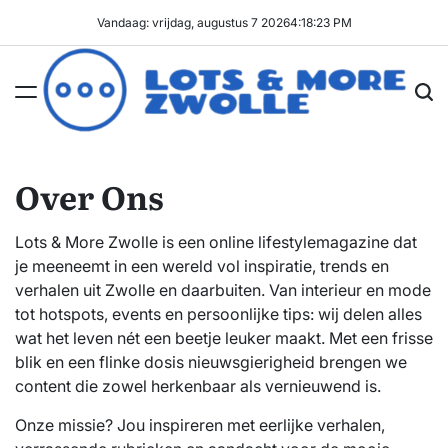
Ga
Vandaag: vrijdag, augustus 7 2026
4
:
18
:
23
PM
naar
de
inhoud
Lots
&
Over Ons
More
Zwolle
Lots & More Zwolle is een online lifestylemagazine dat
je meeneemt in een wereld vol inspiratie, trends en
verhalen uit Zwolle en daarbuiten. Van interieur en mode
tot hotspots, events en persoonlijke tips: wij delen alles
wat het leven nét een beetje leuker maakt. Met een frisse
blik en een flinke dosis nieuwsgierigheid brengen we
content die zowel herkenbaar als vernieuwend is.
Onze missie? Jou inspireren met eerlijke verhalen,