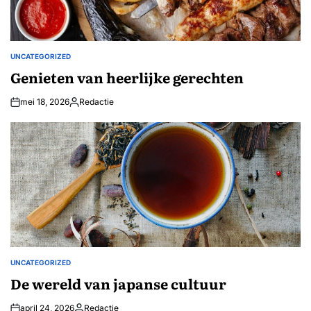
UNCATEGORIZED
GEPLAATST
IN
Genieten van heerlijke gerechten
mei 18, 2026
Redactie
Geplaatst
door
UNCATEGORIZED
GEPLAATST
IN
De wereld van japanse cultuur
april 24, 2026
Redactie