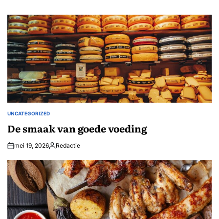
UNCATEGORIZED
GEPLAATST
IN
De smaak van goede voeding
mei 19, 2026
Redactie
Geplaatst
door