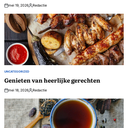
mei 19, 2026
Redactie
Geplaatst
door
UNCATEGORIZED
GEPLAATST
IN
Genieten van heerlijke gerechten
mei 18, 2026
Redactie
Geplaatst
door