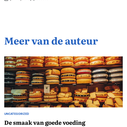
Geplaatst
door
Meer van de auteur
UNCATEGORIZED
GEPLAATST
IN
De smaak van goede voeding