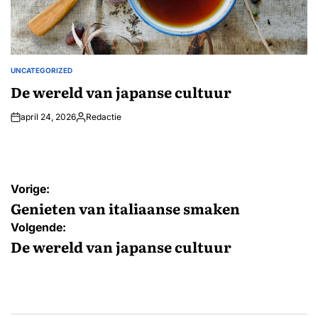
UNCATEGORIZED
GEPLAATST
IN
De wereld van japanse cultuur
april 24, 2026
Redactie
Geplaatst
door
Bericht
Vorige:
navigatie
Genieten van italiaanse smaken
Volgende:
De wereld van japanse cultuur