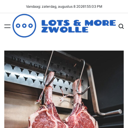
Ga
Vandaag: zaterdag, augustus 8 2026
1
:
55
:
04
PM
naar
de
inhoud
Lots
&
More
Zwolle