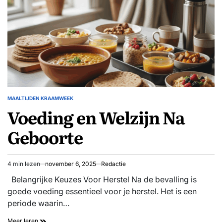
MAALTIJDEN KRAAMWEEK
GEPLAATST
Voeding en Welzijn Na
IN
Geboorte
4 min lezen
november 6, 2025
Redactie
Geschatte
leestijd
Belangrijke Keuzes Voor Herstel Na de bevalling is
goede voeding essentieel voor je herstel. Het is een
periode waarin…
Voeding
Meer leren