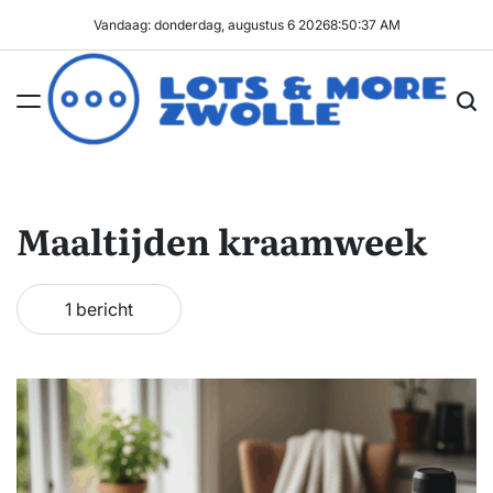
Ga
Vandaag: donderdag, augustus 6 2026
8
:
50
:
37
AM
naar
de
inhoud
Lots
&
More
Maaltijden kraamweek
Zwolle
1 bericht