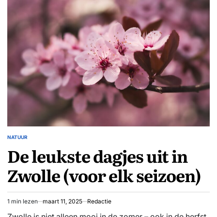
te
genieten
van
de
natuur
NATUUR
GEPLAATST
De leukste dagjes uit in
IN
Zwolle (voor elk seizoen)
1 min lezen
maart 11, 2025
Redactie
Geschatte
leestijd
Zwolle is niet alleen mooi in de zomer – ook in de herfst,