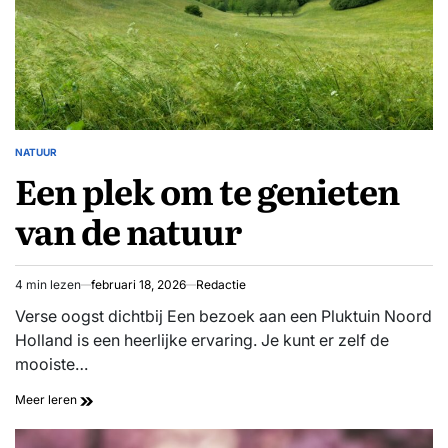
NATUUR
GEPLAATST
Een plek om te genieten
IN
van de natuur
4 min lezen
februari 18, 2026
Redactie
Geschatte
leestijd
Verse oogst dichtbij Een bezoek aan een Pluktuin Noord
Holland is een heerlijke ervaring. Je kunt er zelf de
mooiste…
Een
Meer leren
plek
om