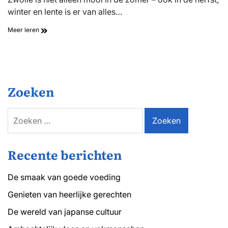
winter en lente is er van alles…
De
Meer leren
leukste
dagjes
uit
in
Zwolle
(voor
Zoeken
elk
seizoen)
Zoeken
naar:
Recente berichten
De smaak van goede voeding
Genieten van heerlijke gerechten
De wereld van japanse cultuur