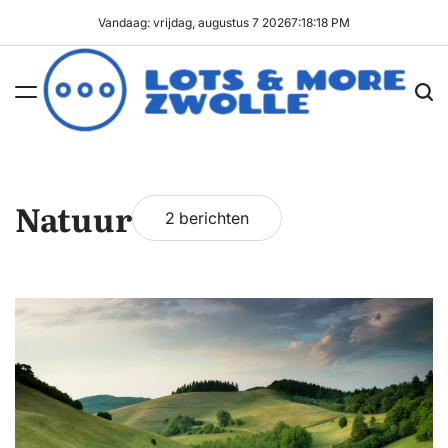
Ga
Vandaag: vrijdag, augustus 7 2026
7
:
18
:
18
PM
naar
de
inhoud
Lots
&
More
Natuur
2 berichten
Zwolle