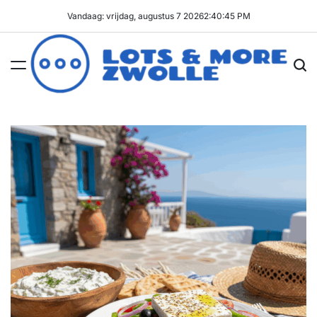
Ga
Vandaag: vrijdag, augustus 7 2026
2
:
40
:
46
PM
naar
de
inhoud
Lots
&
More
Zwolle