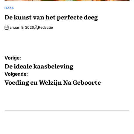
PIZZA
GEPLAATST
IN
De kunst van het perfecte deeg
januari 8, 2026
Redactie
Geplaatst
door
Bericht
Vorige:
navigatie
De ideale kaasbeleving
Volgende:
Voeding en Welzijn Na Geboorte