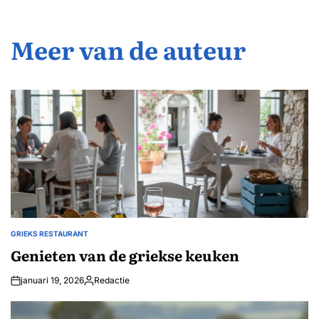
Meer van de auteur
GRIEKS RESTAURANT
GEPLAATST
IN
Genieten van de griekse keuken
januari 19, 2026
Redactie
Geplaatst
door