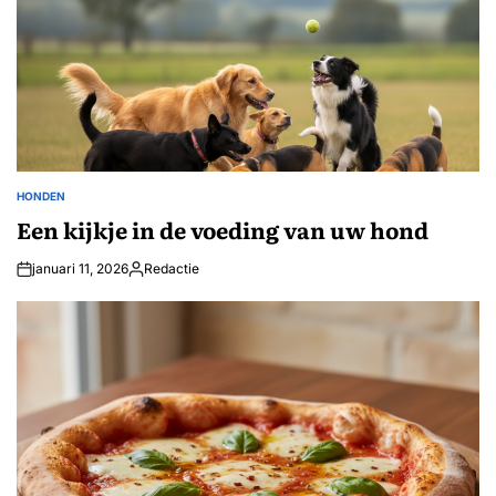
HONDEN
GEPLAATST
IN
Een kijkje in de voeding van uw hond
januari 11, 2026
Redactie
Geplaatst
door