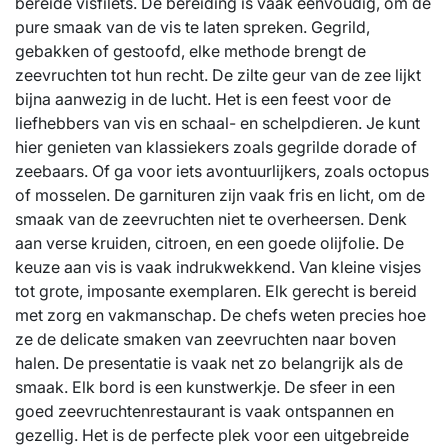
bereide visfilets. De bereiding is vaak eenvoudig, om de
pure smaak van de vis te laten spreken. Gegrild,
gebakken of gestoofd, elke methode brengt de
zeevruchten tot hun recht. De zilte geur van de zee lijkt
bijna aanwezig in de lucht. Het is een feest voor de
liefhebbers van vis en schaal- en schelpdieren. Je kunt
hier genieten van klassiekers zoals gegrilde dorade of
zeebaars. Of ga voor iets avontuurlijkers, zoals octopus
of mosselen. De garnituren zijn vaak fris en licht, om de
smaak van de zeevruchten niet te overheersen. Denk
aan verse kruiden, citroen, en een goede olijfolie. De
keuze aan vis is vaak indrukwekkend. Van kleine visjes
tot grote, imposante exemplaren. Elk gerecht is bereid
met zorg en vakmanschap. De chefs weten precies hoe
ze de delicate smaken van zeevruchten naar boven
halen. De presentatie is vaak net zo belangrijk als de
smaak. Elk bord is een kunstwerkje. De sfeer in een
goed zeevruchtenrestaurant is vaak ontspannen en
gezellig. Het is de perfecte plek voor een uitgebreide