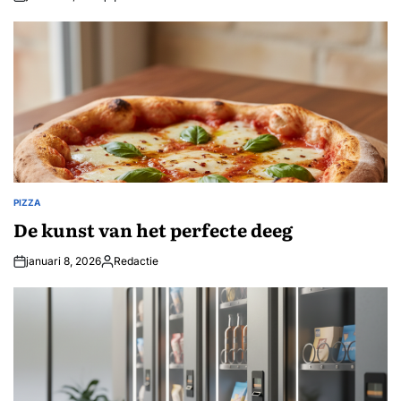
Geplaatst
door
PIZZA
GEPLAATST
IN
De kunst van het perfecte deeg
januari 8, 2026
Redactie
Geplaatst
door