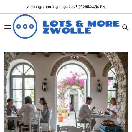
Ga
Vandaag: zaterdag, augustus 8 2026
5
:
23
:
51
PM
naar
de
inhoud
Lots
&
More
Zwolle