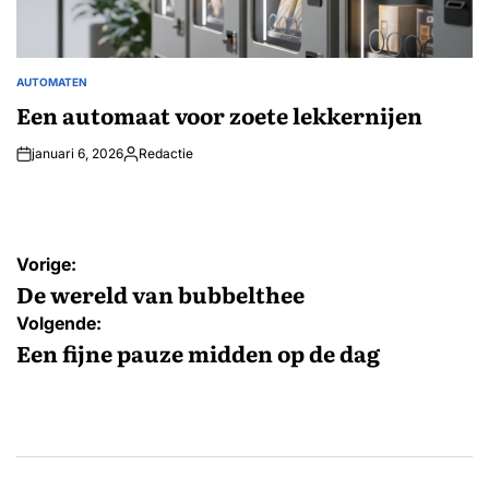
AUTOMATEN
GEPLAATST
IN
Een automaat voor zoete lekkernijen
januari 6, 2026
Redactie
Geplaatst
door
Bericht
Vorige:
navigatie
De wereld van bubbelthee
Volgende:
Een fijne pauze midden op de dag