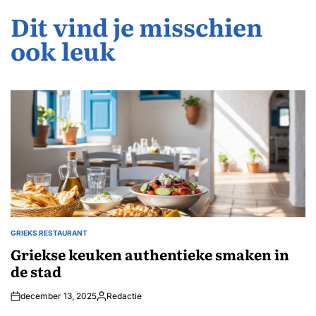
Dit vind je misschien
ook leuk
GRIEKS RESTAURANT
GEPLAATST
IN
Griekse keuken authentieke smaken in
de stad
december 13, 2025
Redactie
Geplaatst
door