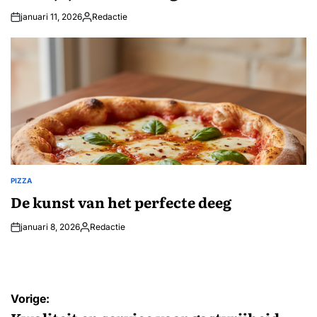
januari 11, 2026
Redactie
Geplaatst
door
PIZZA
GEPLAATST
IN
De kunst van het perfecte deeg
januari 8, 2026
Redactie
Geplaatst
door
Bericht
Vorige: