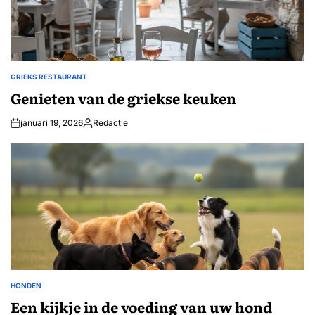
GRIEKS RESTAURANT
GEPLAATST
IN
Genieten van de griekse keuken
januari 19, 2026
Redactie
Geplaatst
door
HONDEN
GEPLAATST
IN
Een kijkje in de voeding van uw hond