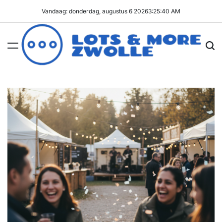
Ga
Vandaag: donderdag, augustus 6 2026
3
:
25
:
40
AM
naar
de
inhoud
Lots
&
More
Zwolle