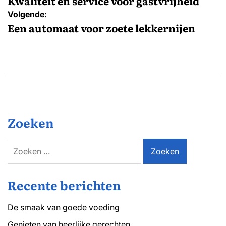
navigatie
Kwaliteit en service voor gastvrijheid
Volgende:
Een automaat voor zoete lekkernijen
Zoeken
Zoeken
naar:
Recente berichten
De smaak van goede voeding
Genieten van heerlijke gerechten