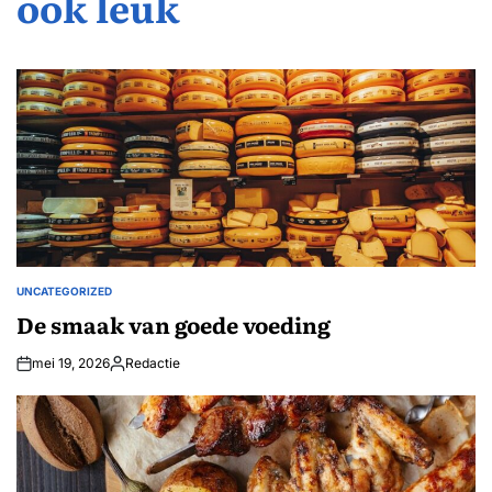
ook leuk
UNCATEGORIZED
GEPLAATST
IN
De smaak van goede voeding
mei 19, 2026
Redactie
Geplaatst
door