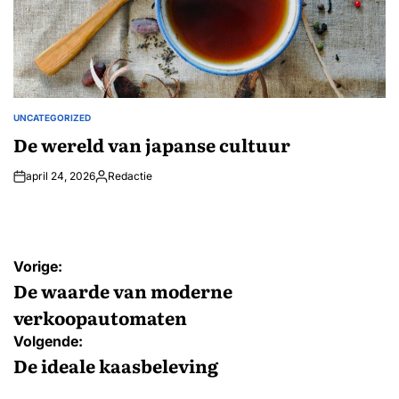
UNCATEGORIZED
GEPLAATST
IN
De wereld van japanse cultuur
april 24, 2026
Redactie
Geplaatst
door
Bericht
Vorige:
navigatie
De waarde van moderne
verkoopautomaten
Volgende:
De ideale kaasbeleving