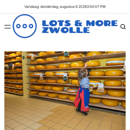
Ga
Vandaag: donderdag, augustus 6 2026
3
:
54
:
07
PM
naar
de
inhoud
Lots
&
More
Zwolle