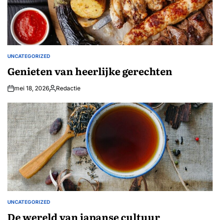
UNCATEGORIZED
GEPLAATST
IN
Genieten van heerlijke gerechten
mei 18, 2026
Redactie
Geplaatst
door
UNCATEGORIZED
GEPLAATST
IN
De wereld van japanse cultuur