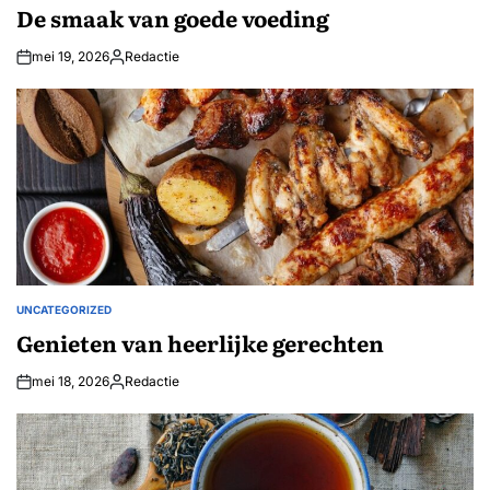
IN
De smaak van goede voeding
mei 19, 2026
Redactie
Geplaatst
door
UNCATEGORIZED
GEPLAATST
IN
Genieten van heerlijke gerechten
mei 18, 2026
Redactie
Geplaatst
door